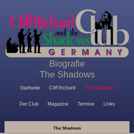
Biografie
The Shadows
Startseite
Cliff Richard
The Shadows
Der Club
Magazine
Termine
Links
The Shadows