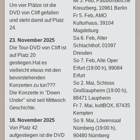
Mi 3. Feb, Passionskirche
Um vier Plätze ist die
Kreuzberg, 10961 Berlin
DVD von Cliff gefallen
Fr 5. Feb, AMO
und steht damit auf Platz
Kulturhaus, 39104
24.
Magdeburg
Sa 6. Feb, Alter
23. November 2025
Schlachthof, 01097
Die Tour-DVD von Cliff ist
Dresden
auf Platz 20
So 7. Feb, Alte Oper
gestiegen.Hat es
Erfurt (19:00 h), 99084
vielleicht etwas mit den
Erfurt
bevorstehenden
So 2. Mai, Schloss
Konzerten zu tun???
Großlaupheim (19:00 h),
Die Konzerte in "Down
88471 Laupheim
Under" sind seit Mittwoch
Fr 7. Mai, kultBOX, 87435
Geschichte.
Kempten
16. November 2025
So 9. Mai, Löwensaal
Von Platz 42
Nürnberg (19:00 h),
aufgestiegen ist die DVD
90480 Nürnberg