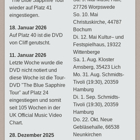
"The Blue Sapphire Tour"
27726 Worpswede
wieder auf Platz 41
So. 10. Mai
eingestiegen.
Christuskirche, 44787
18. Januar 2026
Bochum
Auf Platz 40 ist die DVD
Di. 12. Mai Kultur– und
von Cliff gerutscht.
Festspielhaus, 19322
Wittenberge
11. Januar 2026
Sa. 1. Aug. Kloster
Letzte Woche wurde die
Arnsberg, 35423 Lich
DVD nicht notiert und
Mo. 31. Aug. Schmidts-
diese Woche ist die Tour-
Tivoli (19:30), 20359
DVD "The Blue Sapphire
Hamburg
Tour" auf Platz 24
Di. 1. Sep. Schmidts-
eingestiegen und somit
Tivoli (19:30), 20359
seit 105 Wochen in der
Hamburg
UK Official Music Video
Do. 22. Okt. Neue
Chart.
Gebläsehalle, 66538
Neunkirchen
28. Dezember 2025