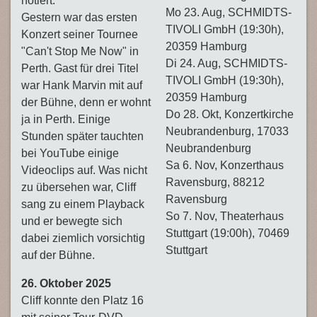
notiert.
Mo 23. Aug, SCHMIDTS-
Gestern war das ersten
TIVOLI GmbH (19:30h),
Konzert seiner Tournee
20359 Hamburg
"Can't Stop Me Now" in
Di 24. Aug, SCHMIDTS-
Perth. Gast für drei Titel
TIVOLI GmbH (19:30h),
war Hank Marvin mit auf
20359 Hamburg
der Bühne, denn er wohnt
Do 28. Okt, Konzertkirche
ja in Perth. Einige
Neubrandenburg, 17033
Stunden später tauchten
Neubrandenburg
bei YouTube einige
Sa 6. Nov, Konzerthaus
Videoclips auf. Was nicht
Ravensburg, 88212
zu übersehen war, Cliff
Ravensburg
sang zu einem Playback
So 7. Nov, Theaterhaus
und er bewegte sich
Stuttgart (19:00h), 70469
dabei ziemlich vorsichtig
Stuttgart
auf der Bühne.
26. Oktober 2025
Cliff konnte den Platz 16