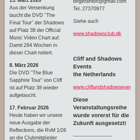
15. März 2026
birgeranton@gmail.com
Aus der Versenkung
Tel. 27370977
taucht die DVD "The
Siehe auch
Final Tour" der Shadows
auf Platz 38 der Official
www.shadowsclub.dk
Music Video Chart auf.
Damit 284 Wochen in
dieser Chart notiert.
Cliff and Shadows
8. März 2026
Events
Die DVD "The Blue
the Netherlands
Sapphire Tour" von Cliff
www.cliffandshadowsevents.
ist auf Platz 38 wieder
aufgetaucht.
Diese
Veranstaltungsreihe
17. Februar 2026
wurde vorerst für die
Heute haben wir unsere
neue Ausgabe der
Zukunft ausgesetzt!
Reflections, die RvM 1/26
-------------------------
an die Clubmitglieder