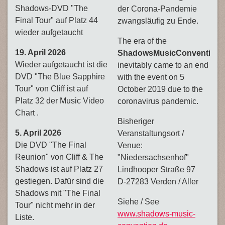
Shadows-DVD "The
der Corona-Pandemie
Final Tour" auf Platz 44
zwangsläufig zu Ende.
wieder aufgetaucht
The era of the
19. April 2026
ShadowsMusicConvention
Wieder aufgetaucht ist die
inevitably came to an end
DVD "The Blue Sapphire
with the event on 5
Tour" von Cliff ist auf
October 2019 due to the
Platz 32 der Music Video
coronavirus pandemic.
Chart .
Bisheriger
5. April 2026
Veranstaltungsort /
Die DVD "The Final
Venue:
Reunion" von Cliff & The
"Niedersachsenhof"
Shadows ist auf Platz 27
Lindhooper Straße 97
gestiegen. Dafür sind die
D-27283 Verden / Aller
Shadows mit "The Final
Siehe / See
Tour" nicht mehr in der
www.shadows-music-
Liste.