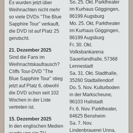
So. 25. Okt. Parktheater
Es wurden jetzt über
im Kurhaus Göggingen,
Weihnachten nicht mehr
86199 Augsburg
so viele DVDs "The Blue
Mo. 25. Okt. Parktheater
Sapphire Tour" verkauft,
im Kurhaus Göggingen,
die DVD ist auf Platz 25
86199 Augsburg
gerutscht.
Fr. 30. Okt.
21. Dezember 2025
Volksbankarena
Sind die Fans im
Sauerlandhalle, 57368
Weihnachtskaufrausch?
Lennestadt
Cliffs Tour-DVD "The
Sa. 31. Okt. Stadthalle,
Blue Sapphire Tour"
stieg
35260 Stadtallendorf
jetzt auf Platz 6, obwohl
Do. 5. Nov. Kulturboden
die DVD schon seit 102
in der Markscheune,
Wochen in der Liste
96103 Hallstadt
vertreten ist.
Fr. 6. Nov. Parktheater,
64625 Bensheim
15. Dezember 2025
Sa. 7. Nov.
In den englischen Medien
Lindenbrauerei Unna,