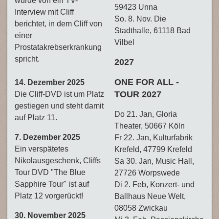
wurde von ein TV-
59423 Unna
Interview mit Cliff
So. 8. Nov. Die
berichtet, in dem Cliff von
Stadthalle, 61118 Bad
einer
Vilbel
Prostatakrebserkrankung
spricht.
2027
ONE FOR ALL -
14. Dezember 2025
TOUR 2027
Die Cliff-DVD ist um Platz
gestiegen und steht damit
Do 21. Jan, Gloria
auf Platz 11.
Theater, 50667 Köln
7. Dezember 2025
Fr 22. Jan, Kulturfabrik
Ein verspätetes
Krefeld, 47799 Krefeld
Nikolausgeschenk, Cliffs
Sa 30. Jan, Music Hall,
Tour DVD "The Blue
27726 Worpswede
Sapphire Tour" ist auf
Di 2. Feb, Konzert- und
Platz 12 vorgerückt!
Ballhaus Neue Welt,
08058 Zwickau
30. November 2025