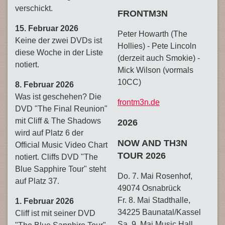
verschickt.
FRONTM3N
15. Februar 2026
Peter Howarth (The
Keine der zwei DVDs ist
Hollies) - Pete Lincoln
diese Woche in der Liste
(derzeit auch Smokie) -
notiert.
Mick Wilson (vormals
10CC)
8. Februar 2026
Was ist geschehen? Die
frontm3n.de
DVD "The Final Reunion"
mit Cliff & The Shadows
2026
wird auf Platz 6 der
NOW AND TH3N
Official Music Video Chart
TOUR 2026
notiert. Cliffs DVD "The
Blue Sapphire Tour" steht
Do. 7. Mai Rosenhof,
auf Platz 37.
49074 Osnabrück
Fr. 8. Mai Stadthalle,
1. Februar 2026
34225 Baunatal/Kassel
Cliff ist mit seiner DVD
Sa. 9. Mai Music Hall,